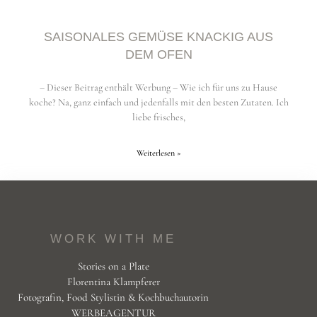
SAISONALES GEMÜSE KNACKIG AUS
DEM OFEN
– Dieser Beitrag enthält Werbung – Wie ich für uns zu Hause
koche? Na, ganz einfach und jedenfalls mit den besten Zutaten. Ich
liebe frisches,
Weiterlesen »
WORK WITH ME
Stories on a Plate
Florentina Klampferer
Fotografin, Food Stylistin & Kochbuchautorin
WERBEAGENTUR