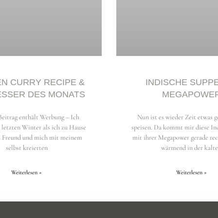
EN CURRY RECIPE &
INDISCHE SUPPE
ESSER DES MONATS
MEGAPOWE
Beitrag enthält Werbung – Ich
Nun ist es wieder Zeit etwas 
 letzten Winter als ich zu Hause
speisen. Da kommt mir diese In
n Freund und mich mit meinem
mit ihrer Megapower gerade rec
selbst kreierten
wärmend in der kalt
Weiterlesen »
Weiterlesen »