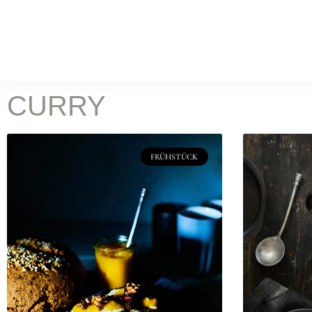
WORK
Food Fotografie
Leist
KOCH & FOTOSTUDIO
CURRY
ONLINE MAGAZIN
Rez
FRÜHSTÜCK
BATILOO
ABOUT
CONTACT