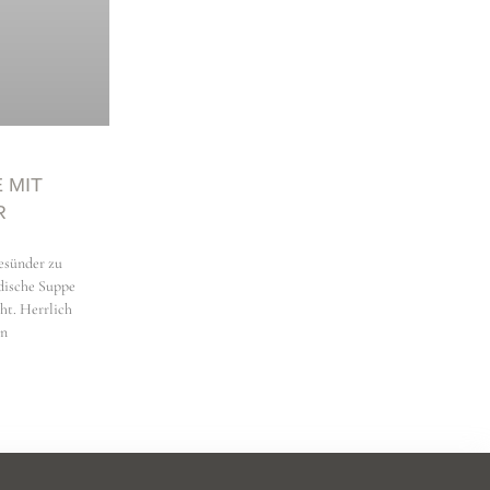
 MIT
R
gesünder zu
dische Suppe
ht. Herrlich
en