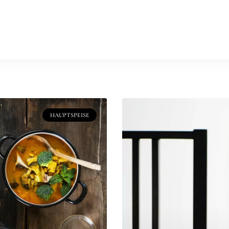
ungen
Clients
Kurse & Workshops
Studio mieten
Kochbüc
epte
Stories
Food Photography
HAUPTSPEISE