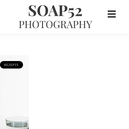
×
her
REZEPTE