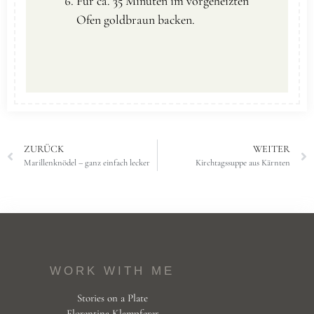
Für ca. 35 Minuten im vorgeheizten
Ofen goldbraun backen.
ZURÜCK
WEITER
Marillenknödel – ganz einfach lecker
Kirchtagssuppe aus Kärnten
WORK WITH ME
Stories on a Plate
Florentina Klampferer