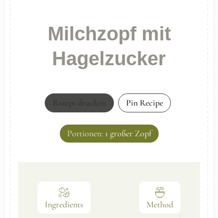
Milchzopf mit
Hagelzucker
Rezept drucken
Pin Recipe
Portionen:
1
großer Zopf
Ingredients
Method