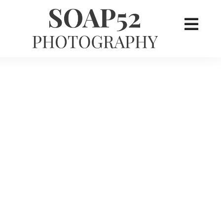
×
her