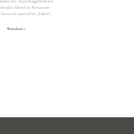
mmen bin. Ausschlaggebend war
schender Abend im Restaurant
 Zuvor ein Aperitif im „Fabios“.
Weiterlesen »