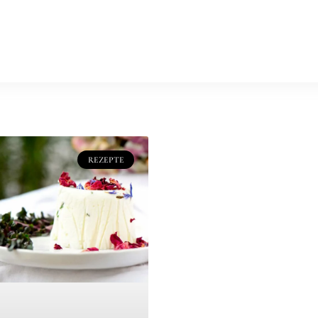
ungen
Clients
Kurse & Workshops
Studio mieten
Kochbüc
epte
Stories
Food Photography
REZEPTE