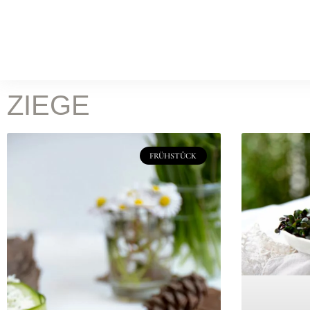
WORK
Food Fotografie
Leist
KOCH & FOTOSTUDIO
ZIEGE
ONLINE MAGAZIN
Rez
FRÜHSTÜCK
BATILOO
ABOUT
CONTACT