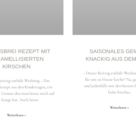
SBREI REZEPT MIT K
SAISONALES GE
MELLISIERTEN K
KNACKIG AUS DE
IRSCHEN
– Dieser Beitrag enthält Werbu
für uns zu Hause koche? Na, g
Beitrag enthält Werbung – Das
und jedenfalls mit den besten 
Rezept aus den Kindertagen, ein
liebe frisches,
r Genuss den man heute noch auf
 Zunge hat. Auch heute
Weiterlesen »
Weiterlesen »