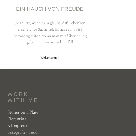
EIN HAUCH VON FREUDE
„Man irrt, wenn man glaubt, daß Schenken
eine leichte Sache sei. Es hat recht viel
Schwierigkeiten, wenn man mit Überlegung
geben und nicht nach Zufall
Weiterlesen »
WORK
WITH ME
Stories on a Plate
Florentina
Klampferer
Fotografin, Food