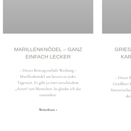
MARILLENKNÖDEL – GANZ
GRIES
EINFACH LECKER
ARA
– Dieser Beitrag enthält Werbung –
Marillenknödel am besten zu jeder
– Dieser 
Tageszeit. Es gibt ja zwei verschiedene
Grießbrei 
„Arten“ von Menschen. So glaube ich das
fantastische
zumindest.
der
Weiterlesen »