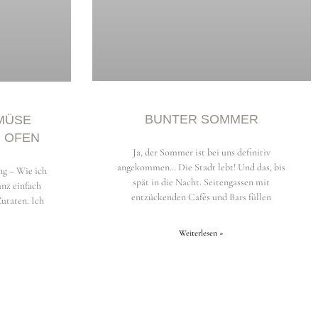
BUNTER SOMMER
MÜSE
M OFEN
Ja, der Sommer ist bei uns definitiv
angekommen… Die Stadt lebt! Und das, bis
ng – Wie ich
spät in die Nacht. Seitengassen mit
anz einfach
entzückenden Cafés und Bars füllen
Zutaten. Ich
Weiterlesen »