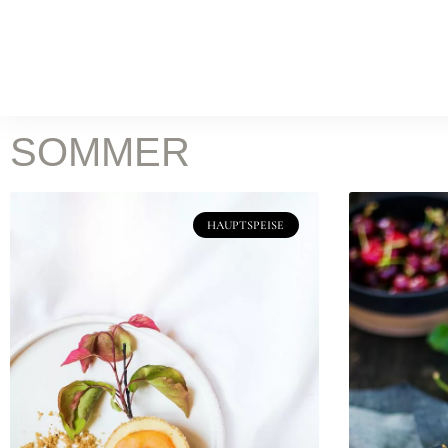
WORK
Food Fotografie
Leist
KOCH & FOTOSTUDIO
SOMMER
ONLINE MAGAZIN
Rez
HAUPTSPEISE
BATILOO
ABOUT
CONTACT