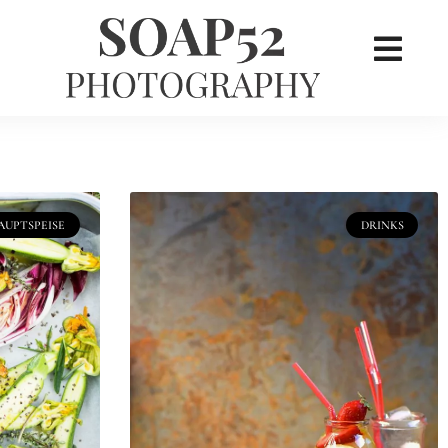
×
her
AUPTSPEISE
DRINKS