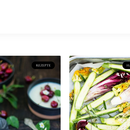
ungen
Clients
Kurse & Workshops
Studio mieten
Kochbüc
epte
Stories
Food Photography
REZEPTE
H