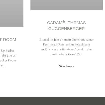
CARAMÈ- THOMAS
GUGGENBERGER
T ROOM
Einmal im Jahr als mein Onkel mit seiner
Familie aus Russland zu Besuch kam
entführte er uns für einen Abend in eine
p Up Barber
„kulinarische Oase“. Wir
l das gibt es
 Rocket Room
 am
Weiterlesen »