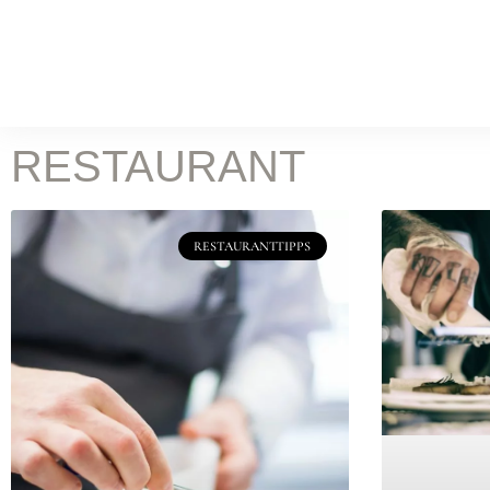
WORK
Food Fotografie
Leist
KOCH & FOTOSTUDIO
RESTAURANT
ONLINE MAGAZIN
Rez
RESTAURANTTIPPS
BATILOO
ABOUT
CONTACT