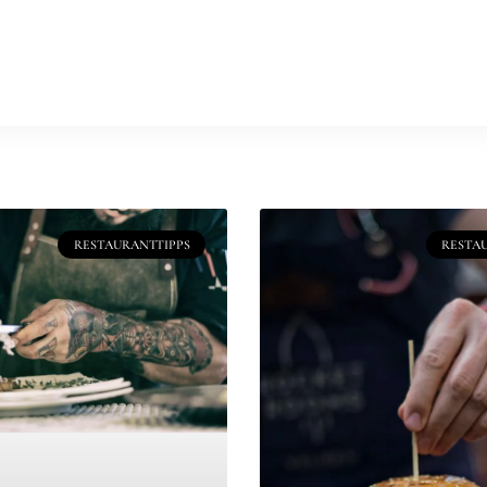
ungen
Clients
Kurse & Workshops
Studio mieten
Kochbüc
epte
Stories
Food Photography
RESTAURANTTIPPS
RESTA