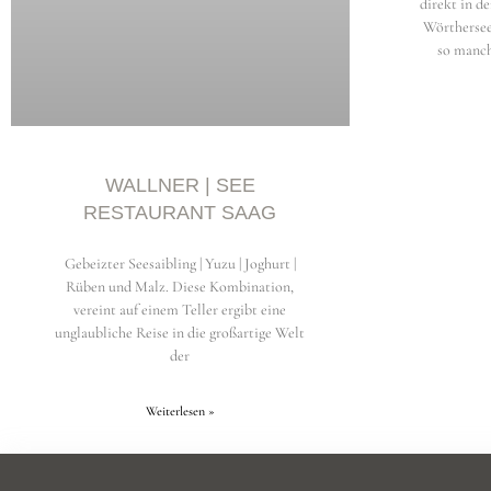
direkt in d
Wörthersee
so manch
WALLNER | SEE
RESTAURANT SAAG
Gebeizter Seesaibling | Yuzu | Joghurt |
Rüben und Malz. Diese Kombination,
vereint auf einem Teller ergibt eine
unglaubliche Reise in die großartige Welt
der
Weiterlesen »