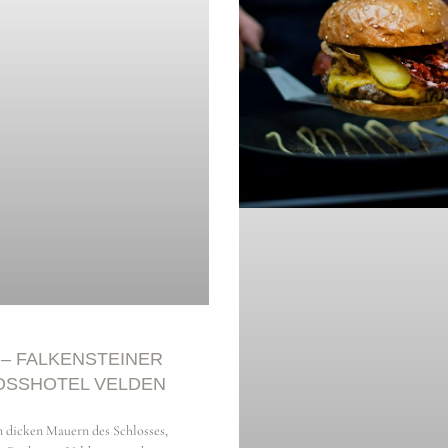
er, BA
 – FALKENSTEINER
OSSHOTEL VELDEN
 dicken Mauern des Schlosses,