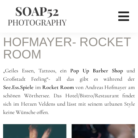
HOFMAYER- ROCKET
ROOM
„Geiles Essen, Tattoos, ein
Pop Up Barber Shop
und
Großstadt Feeling“- all das gibt es während der
See.Ess.Spiele
im
Rocket Room
von Andreas Hofmayer am
schönen Wörthersee. Das Hotel/Bistro/Restaurant findet
sich im Herzen Veldens und lässt mit seinem
urbanen Style
keine Wünsche offen.