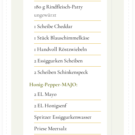
180
g
Rindfleisch-Patty
ungewürzt
1
Scheibe
Cheddar
1
Stück
Blauschimmelkäse
1
Handvoll
Röstzwiebeln
2
Essiggurken Scheiben
2
Scheiben
Schinkenspeck
Honig-Pepper-MAJO:
2
EL
Mayo
2
EL
Honigsenf
Spritzer
Essiggurkenwasser
Priese
Meersalz