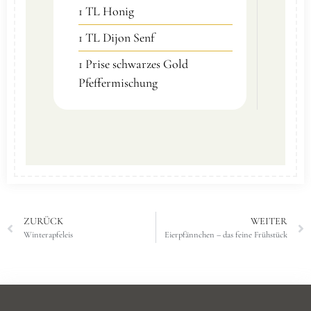
1
TL
Honig
1
TL
Dijon Senf
1
Prise
schwarzes Gold
Pfeffermischung
ZURÜCK
WEITER
Winterapfeleis
Eierpfännchen – das feine Frühstück