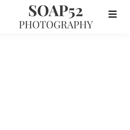
×
her