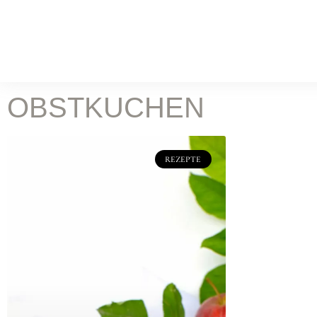
WORK
Food Fotografie
Leist
KOCH & FOTOSTUDIO
OBSTKUCHEN
ONLINE MAGAZIN
Rez
REZEPTE
BATILOO
ABOUT
CONTACT