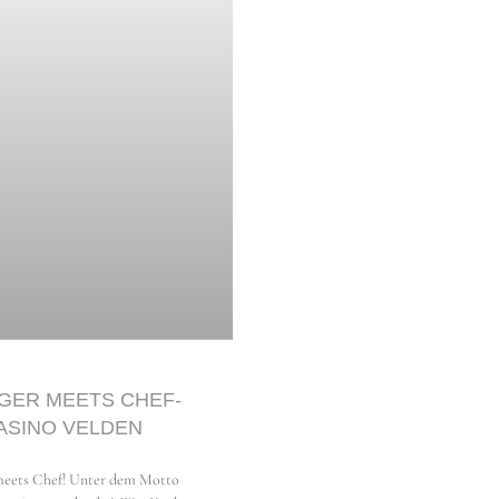
er, BA
GER MEETS CHEF-
ASINO VELDEN
meets Chef! Unter dem Motto