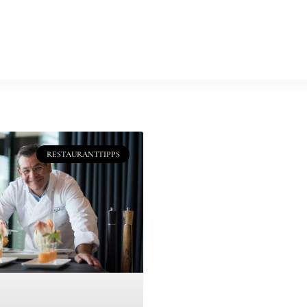
ungen
Clients
Kurse & Workshops
Studio mieten
Kochbüc
epte
Stories
Food Photography
RESTAURANTTIPPS