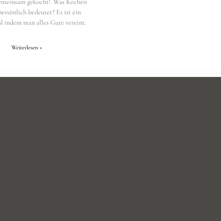
gemeinsam gekocht! Was Kochen
persönlich bedeutet? Es ist ein
l indem man alles Gute vereint.
Weiterlesen »