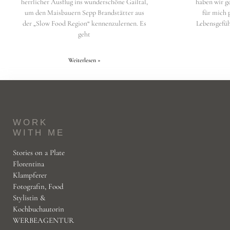
herrlicher Ausflug ins wunderschöne Gailtal,
haben wir 
um den Maisbauern Sepp Brandstätter aus
für mich 
der „Slow Food Region“ kennenzulernen. Es
Lebensgefüh
geht
Weiterlesen »
WORK
WITH ME
Stories on a Plate
Florentina
Klampferer
Fotografin, Food
Stylistin &
Kochbuchautorin
WERBEAGENTUR