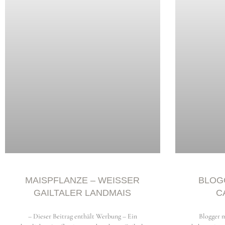
Copyright © 2026 storiesonaplate.com - Florentina Klampfer
MAISPFLANZE – WEISSER G
BLOG
AILTALER LANDMAIS
C
– Dieser Beitrag enthält Werbung – Ein
Blogger 