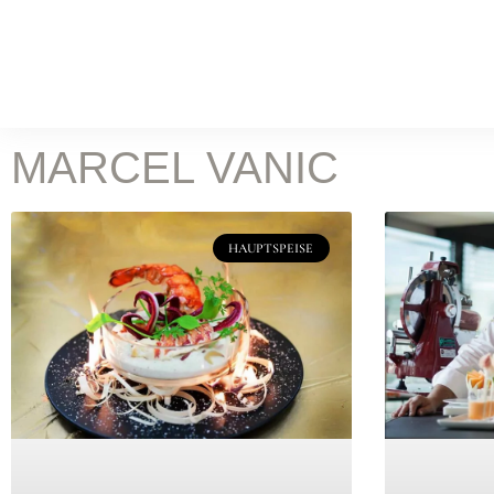
WORK
Food Fotografie
Leist
KOCH & FOTOSTUDIO
MARCEL VANIC
ONLINE MAGAZIN
Rez
HAUPTSPEISE
BATILOO
ABOUT
CONTACT