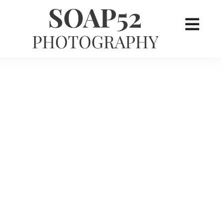
×
her