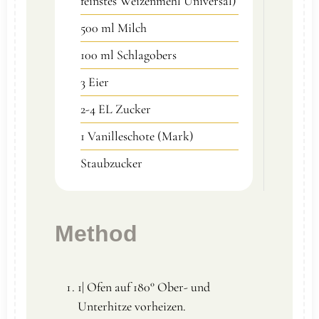
feinstes Weizenmehl Universal)
500
ml
Milch
100
ml
Schlagobers
3
Eier
2-4
EL
Zucker
1
Vanilleschote (Mark)
Staubzucker
Method
1| Ofen auf 180° Ober- und
Unterhitze vorheizen.