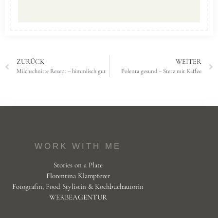
ZURÜCK
WEITER
Milchschnitte Rezept – himmlisch gut
Polenta gesund – Sterz mit Kaffee
WORK WITH ME
Stories on a Plate
Florentina Klampferer
Fotografin, Food Stylistin & Kochbuchautorin
WERBEAGENTUR