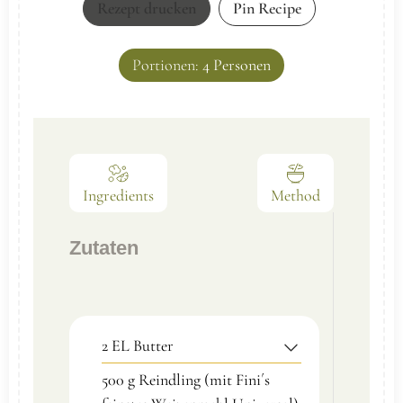
Rezept drucken
Pin Recipe
Portionen:
4
Personen
Ingredients
Method
Zutaten
2
EL
Butter
500
g
Reindling (mit Fini´s