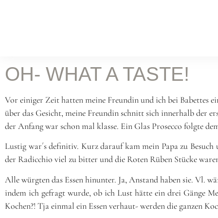
WORK
Food Fotografie
Leist
KOCH & FOTOSTUDIO
OH- WHAT A TASTE!
ONLINE MAGAZIN
Rez
Vor einiger Zeit hatten meine Freundin und ich bei Babettes 
über das Gesicht, meine Freundin schnitt sich innerhalb der er
BATILOO
der Anfang war schon mal klasse. Ein Glas Prosecco folgte de
ABOUT
Lustig war´s definitiv. Kurz darauf kam mein Papa zu Besuch u
der Radicchio viel zu bitter und die Roten Rüben Stücke ware
CONTACT
Alle würgten das Essen hinunter. Ja, Anstand haben sie. Vl. 
indem ich gefragt wurde, ob ich Lust hätte ein drei Gänge M
Kochen?! Tja einmal ein Essen verhaut- werden die ganzen Koch