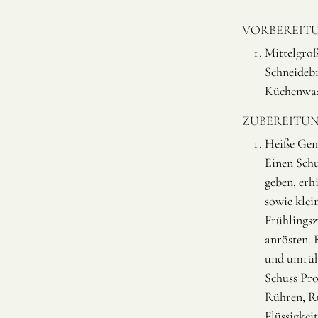
VORBEREIT
Mittelgroß
Schneidebr
Küchenwaa
ZUBEREITU
Heiße Gem
Einen Schu
geben, erh
sowie klei
Frühlingsz
anrösten. 
und umrüh
Schuss Pro
Rühren, Rü
Flüssigkei