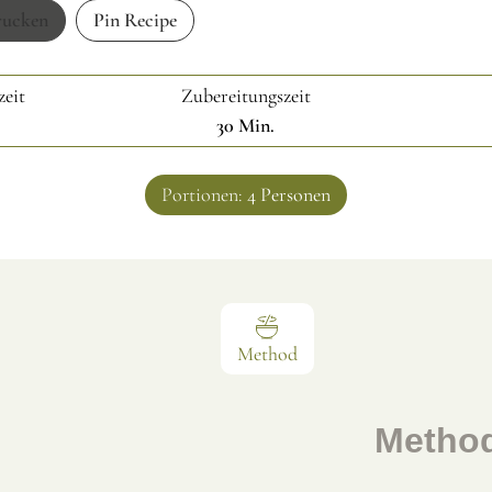
rucken
Pin Recipe
zeit
Zubereitungszeit
30
Min.
Portionen:
4
Personen
Method
Metho