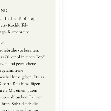
UNG
er flacher Topf- Topf-
ett- Kochlöffel-
ge- Küchenreibe
NG
üsebrühe vorbereiten.
ss Olivenöl in einen Topf
itzen und gewaschene
n geschnittene
wiebel hinzugeben. Etwas
Risotto Reis hinzufügen
ren. Mit einem guten
secco ablöschen. Rühren,
hren. Sobald sich die
t zu reduzieren beginnt,