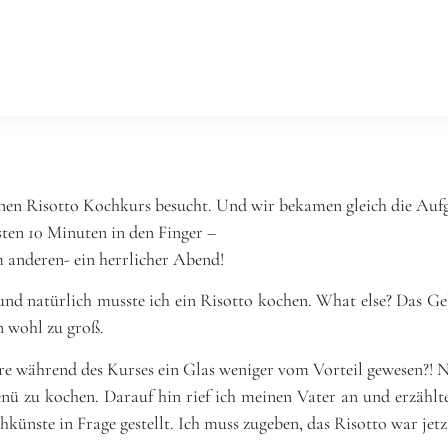
ungen
Clients
Kurse & Workshops
Studio mieten
Kochbüc
epte
Stories
Food Photography
einen Risotto Kochkurs besucht. Und wir bekamen gleich die Auf
sten 10 Minuten in den Finger –
m anderen- ein herrlicher Abend!
nd natürlich musste ich ein Risotto kochen. What else? Das Gel
n wohl zu groß.
wäre während des Kurses ein Glas weniger vom Vorteil gewesen?
enü zu kochen. Darauf hin rief ich meinen Vater an und erzäh
künste in Frage gestellt. Ich muss zugeben, das Risotto war je