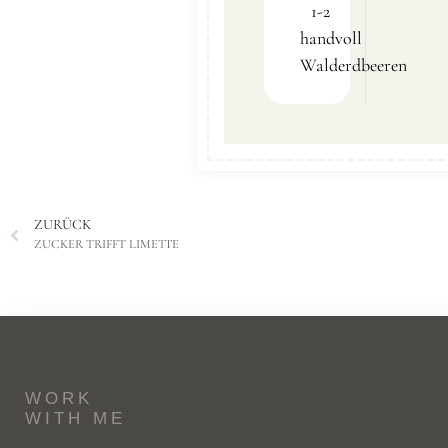
1-2
handvoll
Walderdbeeren
ZURÜCK
ZUCKER TRIFFT LIMETTE
WORK
WITH ME