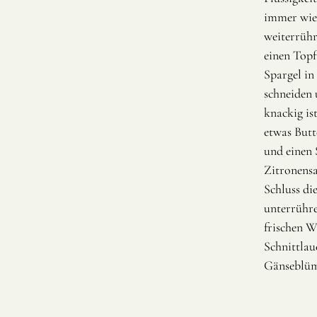
immer wie
weiterrühr
einen Topf
Spargel in
schneiden 
knackig ist
etwas But
und einen 
Zitronens
Schluss di
unterrühr
frischen W
Schnittlau
Gänseblüm