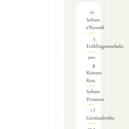
Schuss
Olivenöl
3
Frühlingszwiebeln
200
g
Risotto
Reis
Schuss
Prosecco
1
l
Gemüsebrühe
25
g