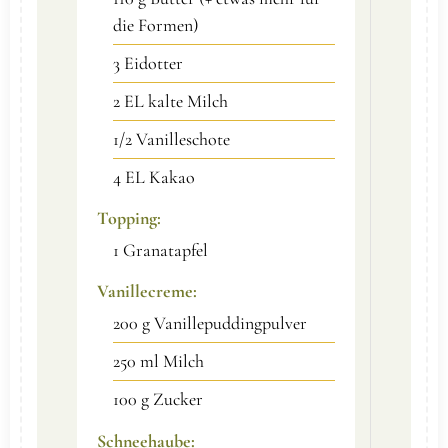
die Formen)
3
Eidotter
2
EL
kalte Milch
1/2
Vanilleschote
4
EL
Kakao
Topping:
1
Granatapfel
Vanillecreme:
200
g
Vanillepuddingpulver
250
ml
Milch
100
g
Zucker
Schneehaube: