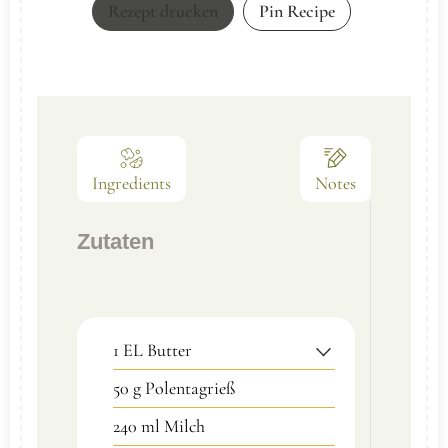
Rezept drucken
Pin Recipe
Ingredients
Notes
Zutaten
1
EL
Butter
50
g
Polentagrieß
240
ml
Milch