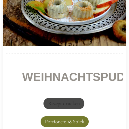
WEIHNACHTSPUD
Rezept drucken
Portionen:
18
Stück