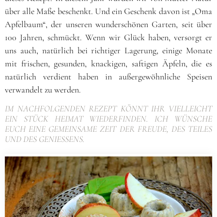
über alle Maße beschenkt. Und ein Geschenk davon ist „Oma
Apfelbaum“, der unseren wunderschönen Garten, seit über
100 Jahren, schmückt. Wenn wir Glück haben, versorgt er
uns auch, natürlich bei richtiger Lagerung, einige Monate
mit frischen, gesunden, knackigen, saftigen Äpfeln, die es
natürlich verdient haben in außergewöhnliche Speisen
verwandelt zu werden.
IM NACHFOLGENDEN REZEPT KÖNNT IHR VIELLEICHT
EIN STÜCK HEIMAT WIEDERFINDEN. ICH WÜNSCHE
EUCH EINE GEMEINSAME ZEIT DER FREUDE, DES TEILES
UND DES GENIESSENS.