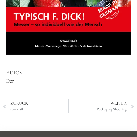
F.DICK
Der
ZURÜCK
WEITER
Cocktail
Packaging Shooting