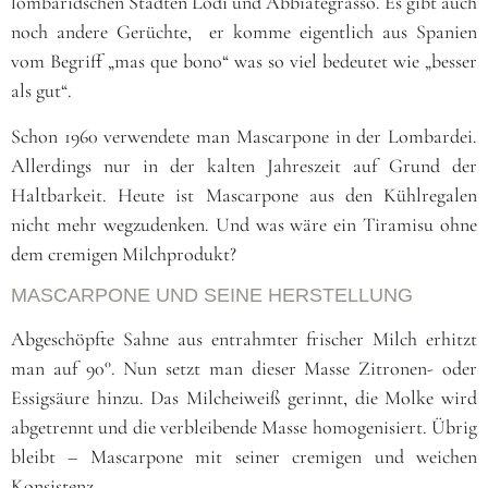
lombaridschen Städten Lodi und Abbiategrasso. Es gibt auch
noch andere Gerüchte, er komme eigentlich aus Spanien
vom Begriff „mas que bono“ was so viel bedeutet wie „besser
als gut“.
Schon 1960 verwendete man Mascarpone in der Lombardei.
Allerdings nur in der kalten Jahreszeit auf Grund der
Haltbarkeit. Heute ist Mascarpone aus den Kühlregalen
nicht mehr wegzudenken. Und was wäre ein Tiramisu ohne
dem cremigen Milchprodukt?
MASCARPONE UND SEINE HERSTELLUNG
Abgeschöpfte Sahne aus entrahmter frischer Milch erhitzt
man auf 90°. Nun setzt man dieser Masse Zitronen- oder
Essigsäure hinzu. Das Milcheiweiß gerinnt, die Molke wird
abgetrennt und die verbleibende Masse homogenisiert. Übrig
bleibt – Mascarpone mit seiner cremigen und weichen
Konsistenz.