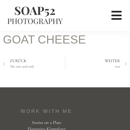
GOAT CHEESE
ZURÜCK
WEITER
The one and only
test
WORK WITH ME
Stories on a Plate
Florentina Klampferer