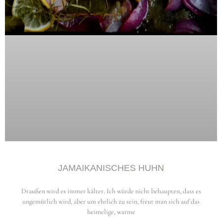
JAMAIKANISCHES HUHN
Draußen wird es immer kälter. Ich würde nicht behaupten, dass es
ungemütlich wird, aber um ehrlich zu sein, freut man sich auf das
heimelige, warme