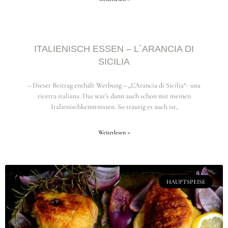
ITALIENISCH ESSEN – L´ARANCIA DI
SICILIA
– Dieser Beitrag enthält Werbung – „L’Arancia di Sicilia“- una
ricetta italiana. Das war’s dann auch schon mit meinen
Italienischkenntnissen. So traurig es auch ist,
Weiterlesen »
HAUPTSPEISE