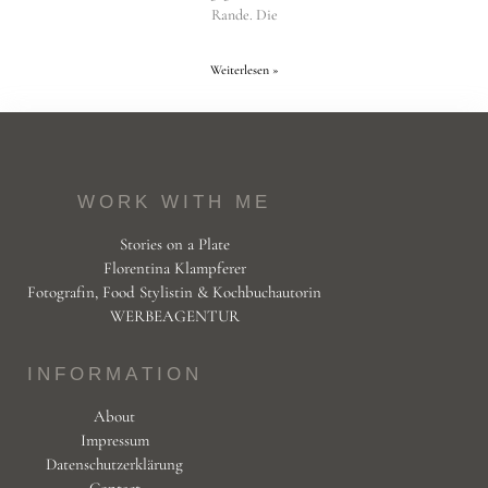
Rande. Die
Weiterlesen »
WORK WITH ME
Stories on a Plate
Florentina Klampferer
Fotografin, Food Stylistin & Kochbuchautorin
WERBEAGENTUR
INFORMATION
About
Impressum
Datenschutzerklärung
Contact