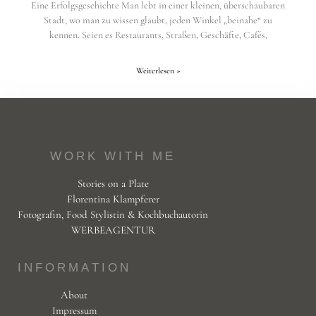
Eine Erfolgsgeschichte Man lebt in einer kleinen, überschaubaren
Stadt, wo man zu wissen glaubt, jeden Winkel „beinahe“ zu
kennen. Seien es Restaurants, Straßen, Geschäfte, Cafés,
Weiterlesen »
WORK WITH ME
Stories on a Plate
Florentina Klampferer
Fotografin, Food Stylistin & Kochbuchautorin
WERBEAGENTUR
INFORMATION
About
Impressum