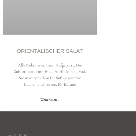
ORIENTALISCHER SALAT
Alle Nektarinen Fans. Aufgepasst. Die
Saison startet mit Ende April, Anfang Mai.
Sie wird vor allem für Süßspeisen wie
Kuchen und Torten, für Eis und
Weiterlesen »