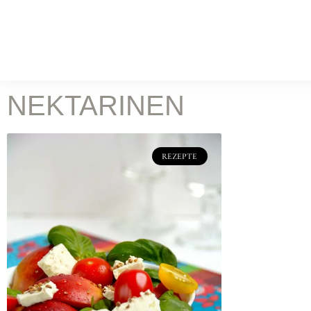
WORK
Food Fotografie
Leist
KOCH & FOTOSTUDIO
NEKTARINEN
ONLINE MAGAZIN
Rez
REZEPTE
BATILOO
ABOUT
CONTACT