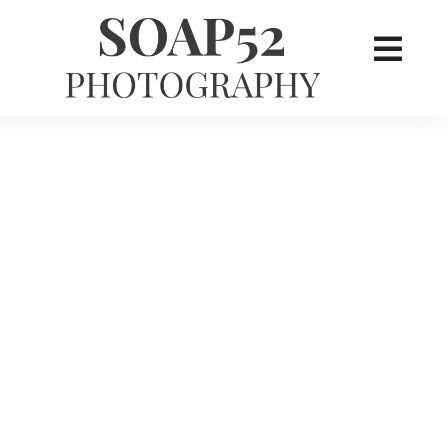
×
her