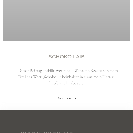
SCHOKO LAIB
– Dieser Beitrag enthält Werbung – Wenn ein Rezept schon im
Titel das Wort „Schoko …“ beinhaltet beginnt mein Herz zu
hüpfen. Ich habe seid
Weiterlesen »