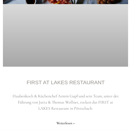
FIRST AT LAKES RESTAURANT
Haubenkoch & Küchenchef Armin Gupf und sein Team, unter der
Führung von Jutta & Thomas Wollner, rocken das FIRST at
LAKES Restaurant in Pörtschach.
Weiterlesen »