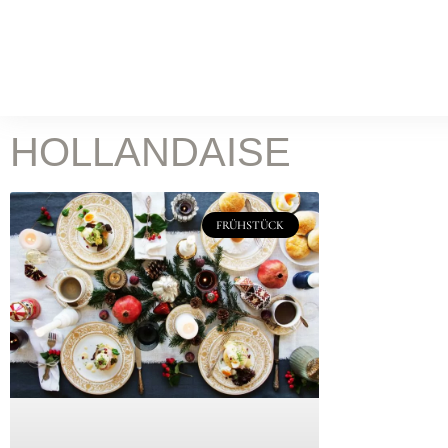
WORK
Food Fotografie
Leist
KOCH & FOTOSTUDIO
HOLLANDAISE
ONLINE MAGAZIN
Rez
FRÜHSTÜCK
BATILOO
ABOUT
CONTACT