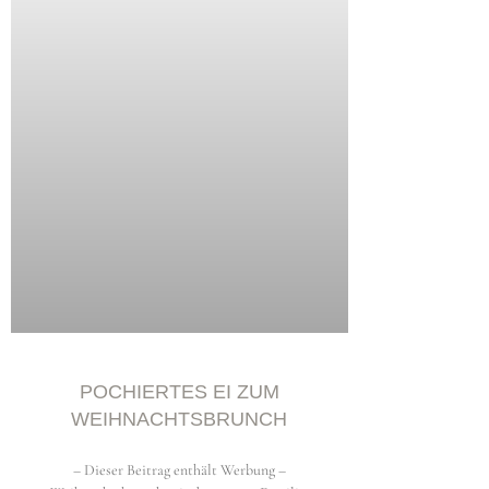
Copyright © 2026 storiesonaplate.com - Florentina Klampfer
POCHIERTES EI ZUM
WEIHNACHTSBRUNCH
– Dieser Beitrag enthält Werbung –