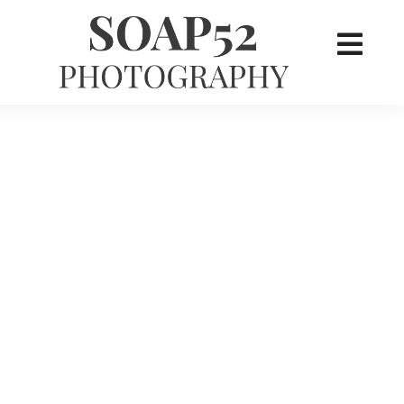
×
her