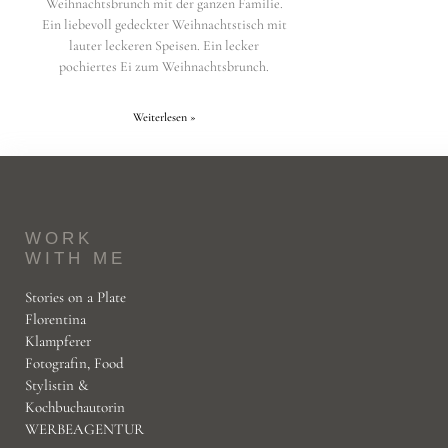
Weihnachtsbrunch mit der ganzen Familie.
Ein liebevoll gedeckter Weihnachtstisch mit
lauter leckeren Speisen. Ein lecker
pochiertes Ei zum Weihnachtsbrunch.
Weiterlesen »
WORK
WITH ME
Stories on a Plate
Florentina
Klampferer
Fotografin, Food
Stylistin &
Kochbuchautorin
WERBEAGENTUR