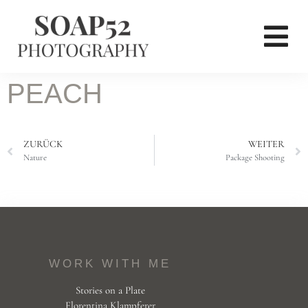
PEACH
ZURÜCK
WEITER
Nature
Package Shooting
WORK WITH ME
Stories on a Plate
Florentina Klampferer