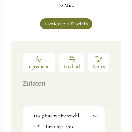
30
Min.
Portionen:
1
Brotlaib
Ingredients
Method
Notes
Zutaten
550
g
Buchweizenmehl
1
EL Himalaya Salz