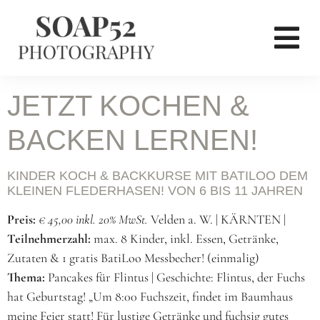
JETZT KOCHEN &
BACKEN LERNEN!
KINDER KOCH & BACKKURSE MIT BATILOO DEM
KLEINEN FLEDERHASEN! VON 6 BIS 11 JAHREN
Preis:
€ 45,00 inkl. 20% MwSt.
Velden a. W. | KÄRNTEN |
Teilnehmerzahl:
max. 8 Kinder, inkl. Essen, Getränke,
Zutaten & 1 gratis BatiLoo Messbecher! (einmalig)
Thema:
Pancakes für Flintus | Geschichte: Flintus, der Fuchs
hat Geburtstag! „Um 8:00 Fuchszeit, findet im Baumhaus
meine Feier statt! Für lustige Getränke und fuchsig gutes